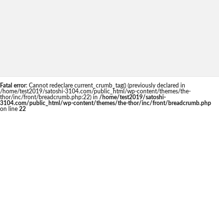
Fatal error
: Cannot redeclare current_crumb_tag() (previously declared in
/home/test2019/satoshi-3104.com/public_html/wp-content/themes/the-
thor/inc/front/breadcrumb.php:22) in
/home/test2019/satoshi-
3104.com/public_html/wp-content/themes/the-thor/inc/front/breadcrumb.php
on line
22