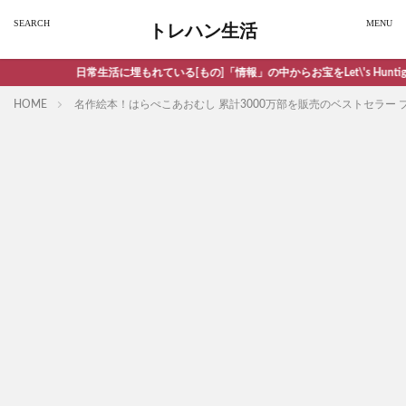
トレハン生活
日常生活に埋もれている[もの]「情報」の中からお宝をLet\'s Huntig!
HOME
名作絵本！はらぺこあおむし 累計3000万部を販売のベストセラー