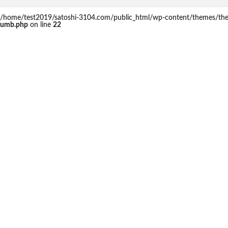
 in /home/test2019/satoshi-3104.com/public_html/wp-content/themes/th
rumb.php
on line
22