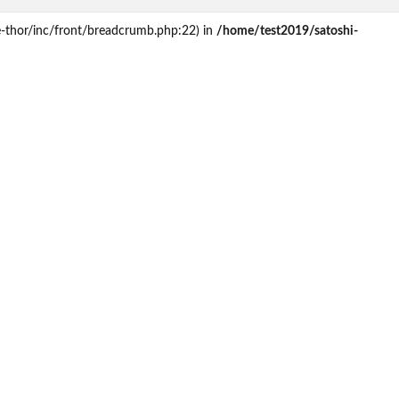
e-thor/inc/front/breadcrumb.php:22) in
/home/test2019/satoshi-