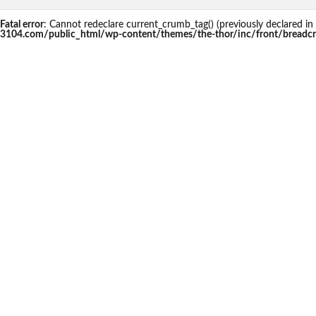
Fatal error
: Cannot redeclare current_crumb_tag() (previously declared
3104.com/public_html/wp-content/themes/the-thor/inc/front/breadc