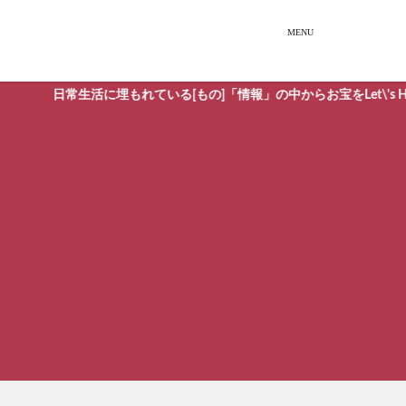
日常生活に埋もれている[もの]「情報」の中からお宝をLet\'s Hunti