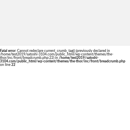
Fatal error
: Cannot redeclare current_crumb_tag() (previously declared in
/home/test2019/satoshi-3104.com/public_html/wp-content/themes/the-
thor/inc/front/breadcrumb.php:22) in
/home/test2019/satoshi-
3104.com/public_html/wp-content/themes/the-thor/inc/front/breadcrumb.php
on line
22