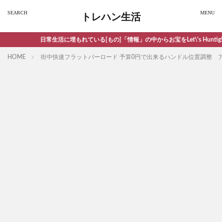
トレハン生活
日常生活に埋もれている[もの]「情報」の中からお宝をLet\'s Huntig!
HOME
街中快速フラットバーロード 予算0円で出来るハンドル位置調整 アンカ