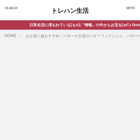
トレハン生活
日常生活に埋もれている[もの]「情報」の中からお宝をLet\'s Hunti
HOME
お土産に超おすすめ！バターが主役のバターフィナンシェ バター